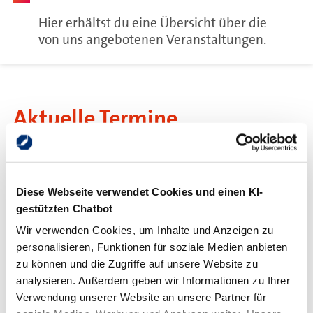
Hier erhältst du eine Übersicht über die
von uns angebotenen Veranstaltungen.
Aktuelle Termine
26
Online-Veranstaltung
Nov.
Infoveranstaltung zum Bachelor
Diese Webseite verwendet Cookies und einen KI-
Professional für kaufmännisches
gestützten Chatbot
Management
Wir verwenden Cookies, um Inhalte und Anzeigen zu
02
Online-Veranstaltung
personalisieren, Funktionen für soziale Medien anbieten
Dez.
Infoveranstaltung zum Aufstiegs-
zu können und die Zugriffe auf unsere Website zu
BAföG
analysieren. Außerdem geben wir Informationen zu Ihrer
Verwendung unserer Website an unsere Partner für