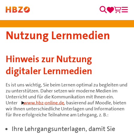
0
0
Zum Inhalt springen
Merkzett
Waren
Suche
Me
Hauptnavigation
Nutzung Lernmedien
Hinweis zur Nutzung
digitaler Lernmedien
Es ist uns wichtig, Sie beim Lernen optimal zu begleiten und
zu unterstützen. Daher setzen wir moderne Medien im
Unterricht und für die Kommunikation mit Ihnen ein.
Unter
www.hbz-online.de
, basierend auf Moodle, bieten
wir Ihnen unterschiedliche Unterlagen und Informationen
für Ihre erfolgreiche Teilnahme am Lehrgang, z. B.:
Ihre Lehrgangsunterlagen, damit Sie