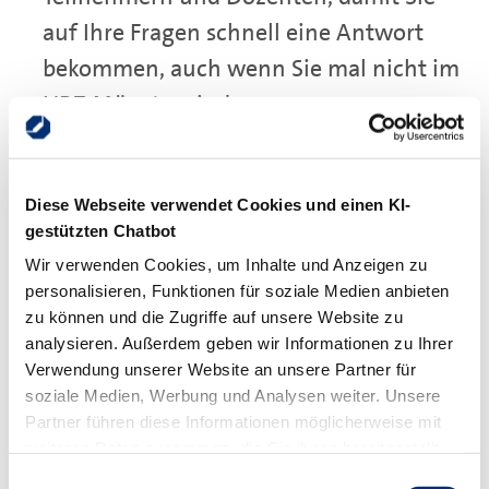
auf Ihre Fragen schnell eine Antwort
bekommen, auch wenn Sie mal nicht im
HBZ Münster sind.
Wir bauen unser Angebot kontinuierlich
für Sie aus und freuen uns über Ihre
Diese Webseite verwendet Cookies und einen KI-
gestützten Chatbot
Anregungen.
Wir verwenden Cookies, um Inhalte und Anzeigen zu
personalisieren, Funktionen für soziale Medien anbieten
Ihr Ansprechpartner:
zu können und die Zugriffe auf unsere Website zu
analysieren. Außerdem geben wir Informationen zu Ihrer
Verwendung unserer Website an unsere Partner für
soziale Medien, Werbung und Analysen weiter. Unsere
Thomas Grochtmann
Partner führen diese Informationen möglicherweise mit
weiteren Daten zusammen, die Sie ihnen bereitgestellt
Telefon 0251 705-1355
haben oder die sie im Rahmen Ihrer Nutzung der Dienste
Einwilligungsauswahl