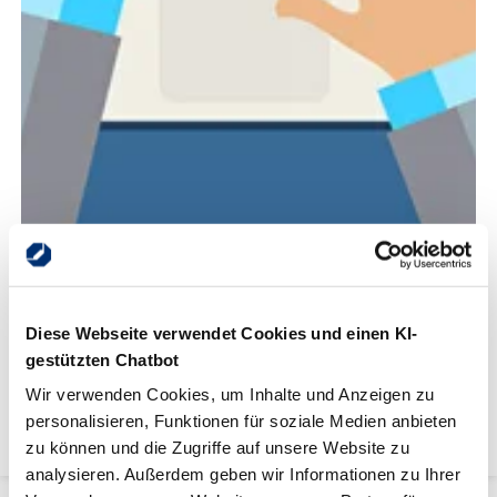
HBZ im Netz
Diese Webseite verwendet Cookies und einen KI-
Social Media
gestützten Chatbot
Wir verwenden Cookies, um Inhalte und Anzeigen zu
Vernetz dich mit dem HBZ in den
personalisieren, Funktionen für soziale Medien anbieten
Sozialen Medien!
zu können und die Zugriffe auf unsere Website zu
analysieren. Außerdem geben wir Informationen zu Ihrer