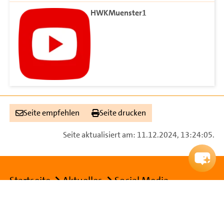
HWKMuenster1
Seite empfehlen
Seite drucken
Seite aktualisiert am: 11.12.2024, 13:24:05.
Breadcrumb
Startseite
Aktuelles
Social Media
Footer Navigation
Handwerkskammer Bildungszentrum Münster