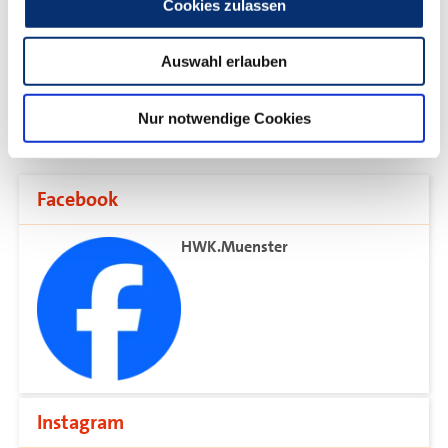
Cookies zulassen
Die Handwerkskammer
Auswahl erlauben
Münster in den Sozialen
Medien
Nur notwendige Cookies
Facebook
HWK.Muenster
Instagram