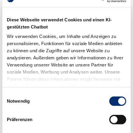
Akademie erzählt die Geschichten hinter
den Dingen und gibt Einblicke in die
Diese Webseite verwendet Cookies und einen KI-
einzigartige Designausbildung in Münster.
gestützten Chatbot
Wir verwenden Cookies, um Inhalte und Anzeigen zu
Zur machwerkschau stellt die Akademie
personalisieren, Funktionen für soziale Medien anbieten
für Gestaltung in der machwerkhalle aus.
zu können und die Zugriffe auf unsere Website zu
analysieren. Außerdem geben wir Informationen zu Ihrer
Termine:
Verwendung unserer Website an unsere Partner für
soziale Medien, Werbung und Analysen weiter. Unsere
Fr. 24.10.2025, 17 – 21 Uhr
Partner führen diese Informationen möglicherweise mit
weiteren Daten zusammen, die Sie ihnen bereitgestellt
Vernissage
haben oder die sie im Rahmen Ihrer Nutzung der Dienste
Einwilligungsauswahl
gesammelt haben.
Notwendig
Sa. – Mi. 25. – 29.10.2025
Ausstellung
Präferenzen