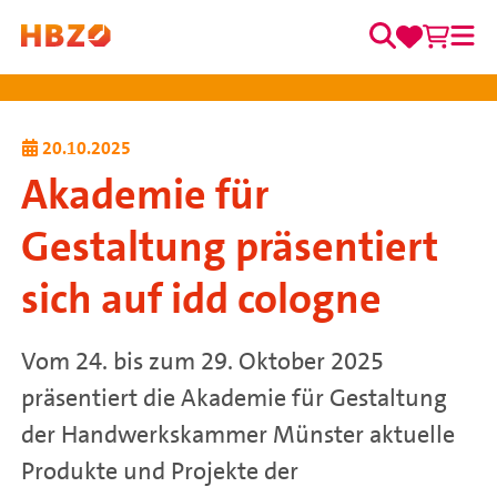
0
0
Zum Inhalt springen
Merkzett
Waren
Suche
Me
Hauptnavigation
20.10.2025
Akademie für
Gestaltung präsentiert
sich auf idd cologne
Vom 24. bis zum 29. Oktober 2025
präsentiert die Akademie für Gestaltung
der Handwerkskammer Münster aktuelle
Produkte und Projekte der