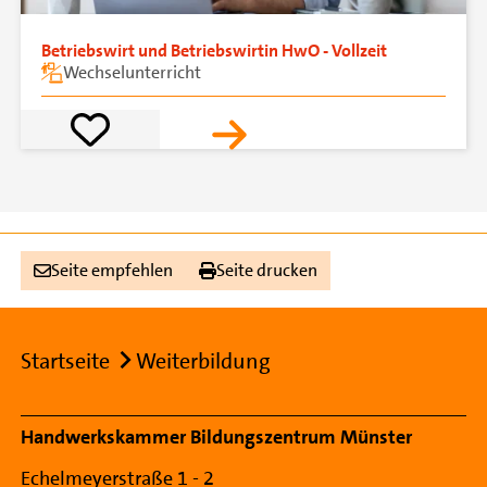
Betriebswirt und Betriebswirtin HwO - Vollzeit
Wechselunterricht
Seite empfehlen
Seite drucken
Breadcrumb
Startseite
Weiterbildung
Footer Navigation
Handwerkskammer Bildungszentrum Münster
Echelmeyerstraße 1 - 2