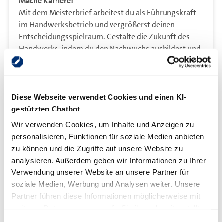
Mache Karriere!
Mit dem Meisterbrief arbeitest du als Führungskraft
im Handwerksbetrieb und vergrößerst deinen
Entscheidungsspielraum. Gestalte die Zukunft des
Handwerks, indem du den Nachwuchs ausbildest und
förderst.
Werde Chefin bzw. Chef!
Denke schon heute an morgen und fokussiere dich
Diese Webseite verwendet Cookies und einen KI-
auf deine Selbstständigkeit. In der
gestützten Chatbot
Meistervorbereitung wirst du auf Existenzgründung,
Wir verwenden Cookies, um Inhalte und Anzeigen zu
Betriebsübernahme bzw. – Nachfolge vorbereitet. Fit
personalisieren, Funktionen für soziale Medien anbieten
für die Gründung: Der Meisterbrief wirkt sich u.a.
zu können und die Zugriffe auf unsere Website zu
positiv auf die Kreditwürdigkeit bei Banken aus.
analysieren. Außerdem geben wir Informationen zu Ihrer
Weitere Tipps erhältst du in der
Verwendung unserer Website an unsere Partner für
Gründungsberatung
der Handwerkskammer.
soziale Medien, Werbung und Analysen weiter. Unsere
Partner führen diese Informationen möglicherweise mit
Vielfältige Perspektiven!
weiteren Daten zusammen, die Sie ihnen bereitgestellt
Mit dem Abschluss der Meisterprüfung (DQR-Stufe 6)
haben oder die sie im Rahmen Ihrer Nutzung der Dienste