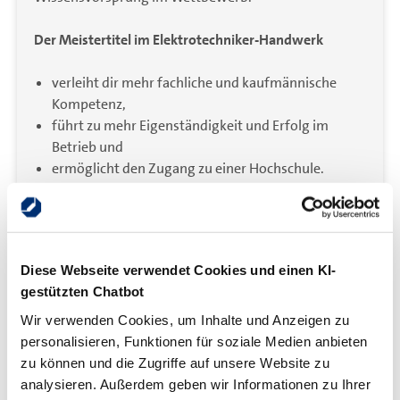
Der Meistertitel im Elektrotechniker-Handwerk
verleiht dir mehr fachliche und kaufmännische
Kompetenz,
führt zu mehr Eigenständigkeit und Erfolg im
Betrieb und
ermöglicht den Zugang zu einer Hochschule.
Abschluss
Diese Webseite verwendet Cookies und einen KI-
Die Teile I und II der Meisterprüfung werden vor dem
gestützten Chatbot
Prüfungsausschuss der Handwerkskammer abgelegt.
Wir verwenden Cookies, um Inhalte und Anzeigen zu
Bitte melde dich zur Prüfung mit dem
personalisieren, Funktionen für soziale Medien anbieten
Zulassungsantrag in der Prüfungsabteilung an.
zu können und die Zugriffe auf unsere Website zu
Nähere Auskünfte zu den Prüfungen,
analysieren. Außerdem geben wir Informationen zu Ihrer
Prüfungsterminen und – dauer erfährst du auf