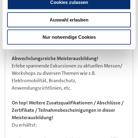
Cookies zulassen
Meistervorbereitung wirst du auf Existenzgründung,
Betriebsübernahme bzw. – Nachfolge vorbereitet. Fit
Auswahl erlauben
für die Gründung: Der Meisterbrief wirkt sich u.a.
positiv auf die Kreditwürdigkeit bei Banken aus.
Weitere Tipps erhältst du in der
Nur notwendige Cookies
Gründungsberatung
der Handwerkskammer.
Abwechslungsreiche Meisterausbildung!
Erlebe spannende Exkursionen zu aktuellen Messen/
Workshops zu diversen Themen wie z.B.
Elektromobilität, Brandschutz,
Anwendungsrichtlinien, etc.
On top! Weitere Zusatzqualifikationen / Abschlüsse /
Zertifikate / Teilnahmebescheinigungen in dieser
Meisterausbildung!
Du erhältst: