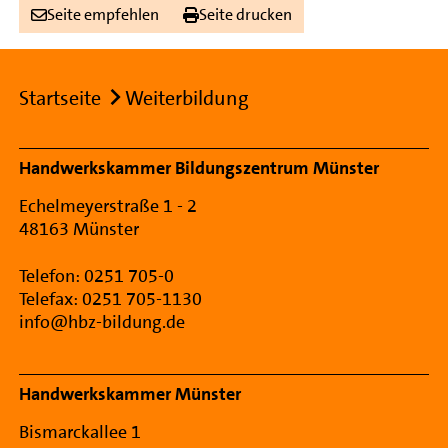
Seite empfehlen
Seite drucken
Breadcrumb
Startseite
Weiterbildung
Footer Navigation
Handwerkskammer Bildungszentrum Münster
Echelmeyerstraße 1 - 2
48163 Münster
Telefon: 0251 705-0
Telefax: 0251 705-1130
info@hbz-bildung.de
Handwerkskammer Münster
Bismarckallee 1